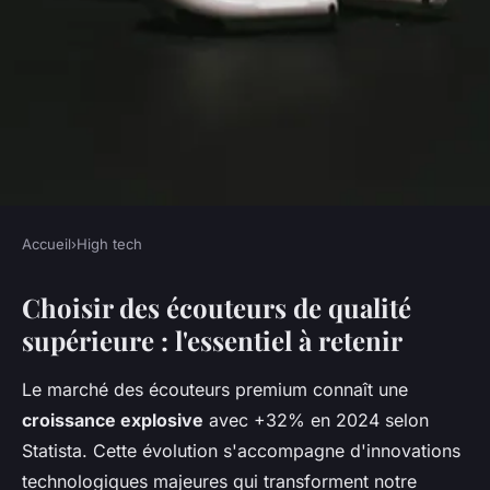
Accueil
›
High tech
HIGH TECH
Choisir des écouteurs de qualité
Guide complet pour choisir les
supérieure : l'essentiel à retenir
meilleurs écouteurs
Le marché des écouteurs premium connaît une
Olivier
•
17 décembre 2025
•
8 min de lecture
croissance explosive
avec +32% en 2024 selon
Statista. Cette évolution s'accompagne d'innovations
technologiques majeures qui transforment notre